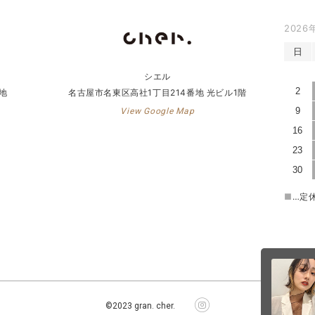
2026
日
シエル
2
地
名古屋市名東区高社1丁目214番地 光ビル1階
9
View Google Map
16
23
30
■
…定
©2023 gran. cher.