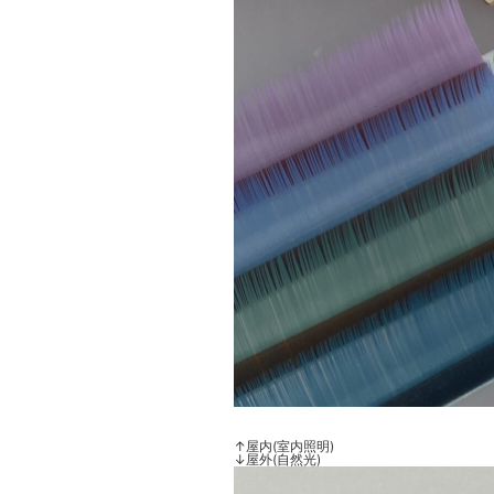
↑屋内(室内照明)
↓屋外(自然光)