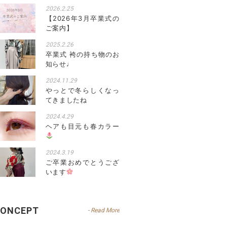
2026.2.25
【2026年3月卒業式の
ご案内】
2025.2.26
卒業式 袴の持ち物のお
知らせ♩
2024.11.29
やっとで冬らしくなっ
てきましたね
2024.4.29
ヘアも目元も春カラー
2024.3.19
ご卒業おめでとうござ
います
CONCEPT
- Read More