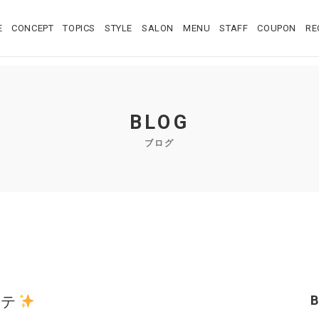
E
CONCEPT
TOPICS
STYLE
SALON
MENU
STAFF
COUPON
RE
BLOG
ブログ
ステ
B