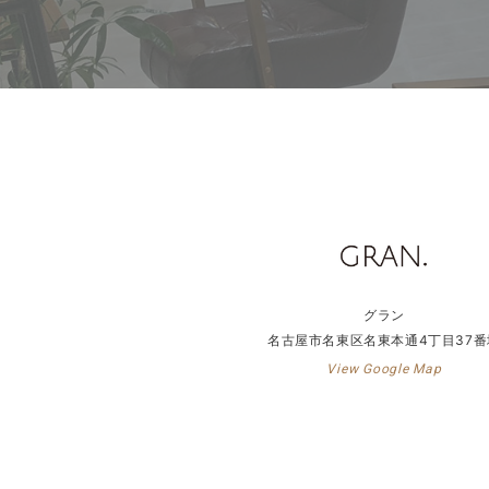
グラン
名古屋市名東区名東本通4丁目37番
View Google Map