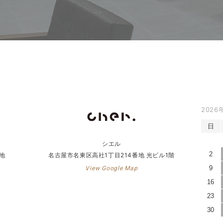
2026
日
シエル
2
地
名古屋市名東区高社1丁目214番地 光ビル1階
9
View Google Map
16
23
30