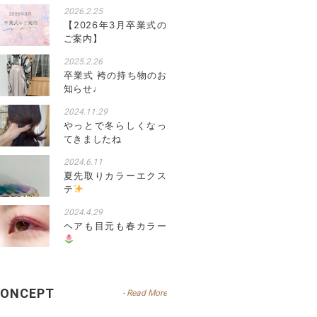
2026.2.25
【2026年3月卒業式の
ご案内】
2025.2.26
卒業式 袴の持ち物のお
知らせ♩
2024.11.29
やっとで冬らしくなっ
てきましたね
2024.6.11
夏先取りカラーエクス
テ
2024.4.29
ヘアも目元も春カラー
CONCEPT
- Read More