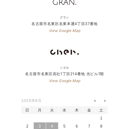
グラン
名古屋市名東区名東本通4丁目37番地
View Google Map
シエル
名古屋市名東区高社1丁目214番地 光ビル1階
View Google Map
2026年8月
日
月
火
水
木
金
土
1
2
3
4
5
6
7
8