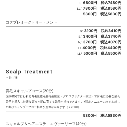
6800円 税込7480円
L/
7800円 税込8580円
LL/
5300円 税込5830円
コタプレミークトリートメント
3100円 税込3410円
S/
3400円 税込3740円
B/
3700円 税込4070円
M/
4000円 税込4400円
L/
5000円 税込5500円
LL/
Scalp Treatment
＊Sh／Bl
育毛スキャルプコース(20分)
医療機関で行われる育毛医療毛髪再生療法（グロスファクター療法）で育毛に必要な成長
因子を導入し健康な頭皮と髪に育てる効果が期待できます。※頭皮メニューのみでお越し
の方はシャンプーブロー料金が別途かかります（￥2800）
5300円 税込5830円
スキャルプ＆ヘアエステ エヴァーリーフ(40分)