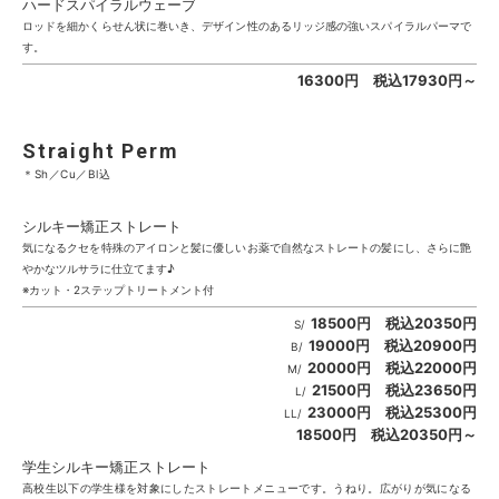
ハードスパイラルウェーブ
ロッドを細かくらせん状に巻いき、デザイン性のあるリッジ感の強いスパイラルパーマで
す。
16300円 税込17930円～
Straight Perm
＊Sh／Cu／Bl込
シルキー矯正ストレート
気になるクセを特殊のアイロンと髪に優しいお薬で自然なストレートの髪にし、さらに艶
やかなツルサラに仕立てます♪
※カット・2ステップトリートメント付
18500円 税込20350円
S/
19000円 税込20900円
B/
20000円 税込22000円
M/
21500円 税込23650円
L/
23000円 税込25300円
LL/
18500円 税込20350円～
学生シルキー矯正ストレート
高校生以下の学生様を対象にしたストレートメニューです。うねり。広がりが気になる