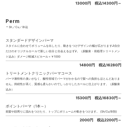
13000円 税込14300円～
Perm
＊Sh／Cu／Bl込
スタンダードデザインパーマ
スタイルに合わせてボリュームを出したり、動きをつけデザインの幅が広がります♪自分
だけのオリジナルカールで新しい自分と出会えるはず♪。（炭酸泉・前処理トリートメン
ト込み）ダメージ軽減スピカール＋￥1000
14800円 税込16280円
トリートメントクリニックパーマコース
パーマ液特有の臭いがなく、酸性領域でパーマがかかるので髪への負担もほとんどありま
せん。持続性が高く、質感も柔らかいのでしっかりしたカールに仕上がります。（炭酸泉
込み）
15300円 税込16830円～
ポイントパーマ（1本～）
前髪や顔周りに流れをつけたり、トップにボリュームや動きをつけます。 (Sh/Cu/Bl別)
2000円 税込2200円～