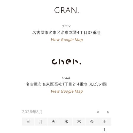
グラン
名古屋市名東区名東本通4丁目37番地
View Google Map
シエル
名古屋市名東区高社1丁目214番地 光ビル1階
View Google Map
2026年8月
日
月
火
水
木
金
土
1