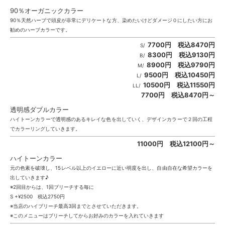
90％オーガニックカラー
90％天然ハーブで頭皮が非常にデリケートな方、染めたいけどダメージ０にしたい方にお
勧めのハーブカラーです。
7700円 税込8470円
S/
8300円 税込9130円
B/
8900円 税込9790円
M/
9500円 税込10450円
L/
10500円 税込11550円
LL/
7700円 税込8470円～
透明感ダブルカラー
ハイトーンカラーで透明感のあるキレイな色を出していく、デザインカラーで２回の工程
でカラーリングしていきます。
11000円 税込12100円～
ハイトーンカラー
元の色素を破壊し、15レベル以上のイエローに近い明度を出し、自由自在な希望カラーを
出していきます♪
※2回目からは、1回ブリーチする毎に
S +¥2500 税込2750円
※当店のハイブリーチ最高3回までとさせていただきます。
※このメニューはブリーチしてからお好みのカラーを入れていきます