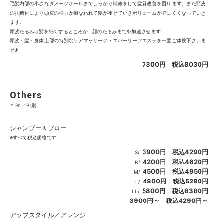
毛髪内部の小さなダメージホールまでしっかり補修をして髪質改善を図ります。また頭皮
の抗糖化により頭皮の弾力が損なわれて髪が痩せていきボリュームがでにくくなっていき
ます。
頭皮たるみは髪を細くするところか、顔のたるみまでを加速させます！
頭皮・髪・身体上部の特別なケアマッサージ・エバーリーフエステを一度ご体験下さいま
せ♪
7300円 税込8030円
Others
＊Sh／Bl別
シャンプー＆ブロー
※すべて税込価格です
3900円 税込4290円
S/
4200円 税込4620円
B/
4500円 税込4950円
M/
4800円 税込5280円
L/
5800円 税込6380円
LL/
3900円～ 税込4290円～
アップスタイル／アレンジ