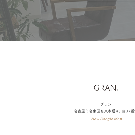
グラン
名古屋市名東区名東本通4丁目37番
View Google Map