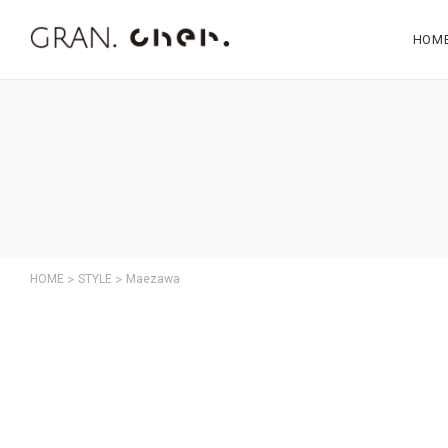
HOM
>
>
HOME
STYLE
Maezawa