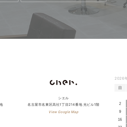
2026
日
シエル
2
地
名古屋市名東区高社1丁目214番地 光ビル1階
9
View Google Map
16